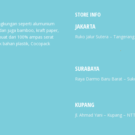
produk
STORE INFO
gkungan seperti alumunium
JAKARTA
 dan juga bamboo, kraft paper,
Ruko Jalur Sutera – Tangeran
buat dari 100% ampas serat
k bahan plastik, Cocopack
.
SURABAYA
Raya Darmo Baru Barat – Suk
KUPANG
Jl. Ahmad Yani – Kupang – NT