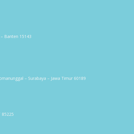
g – Banten 15143
omanunggal – Surabaya – Jawa Timur 60189
T 85225