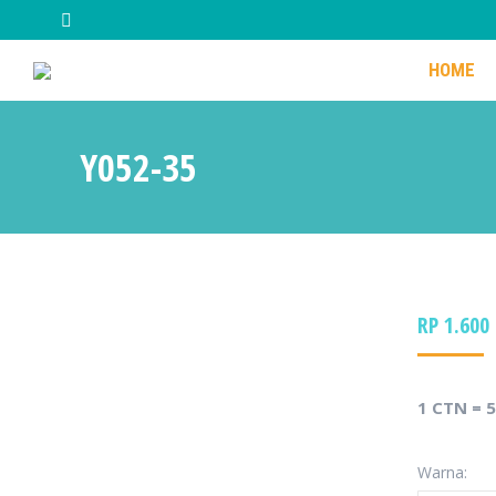
HOME
HOME
Y052-35
RP
1.600
1 CTN = 
Warna: