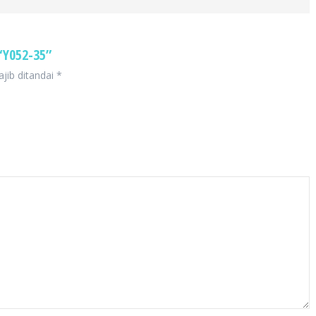
Y052-35”
jib ditandai
*