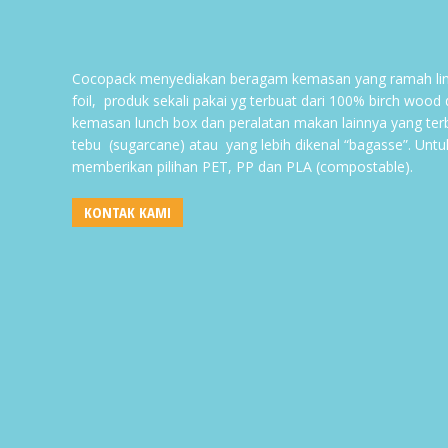
Pilihan
produk
ini
dapat
diambil
Cocopack menyediakan beragam kemasan yang ramah lin
di
foil, produk sekali pakai yg terbuat dari 100% birch wood
halaman
kemasan lunch box dan peralatan makan lainnya yang ter
produk
tebu (sugarcane) atau yang lebih dikenal “bagasse”. Untu
memberikan pilihan PET, PP dan PLA (compostable).
KONTAK KAMI