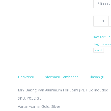
Kuantitas
Y052-
35
Kategori:
Ro
Tag:
alumini
round
Deskripsi
Informasi Tambahan
Ulasan (0)
Mini Baking Pan Aluminium Foil 35ml (PET Lid included)
SKU: Y052-35
Varian warna: Gold, Silver