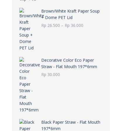
Brown/White Kraft Paper Soup
+ Dome PET Lid
Rentang
Rp
26.500
–
Rp
36.000
harga:
Rp 26.500
hingga
Rp 36.000
Decorative Color Eco Paper
Straw - Flat Mouth 197*6mm
Rp
30.000
Black Paper Straw - Flat Mouth
197*6mm