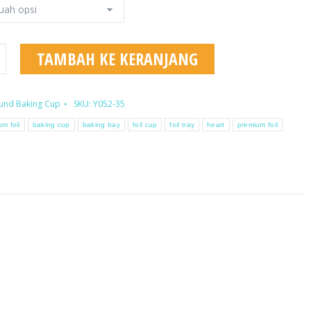
TAMBAH KE KERANJANG
und Baking Cup
SKU:
Y052-35
um foil
baking cup
baking tray
foil cup
foil tray
heart
premium foil