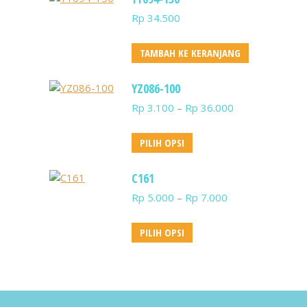
Rp
34.500
TAMBAH KE KERANJANG
YZ086-100
Rentang
Rp
3.100
–
Rp
36.000
harga:
Rp 3.100
Produk
PILIH OPSI
hingga
ini
Rp 36.000
memiliki
C161
beberapa
Rentang
Rp
5.000
–
Rp
7.000
varian.
harga:
Pilihan
Rp 5.000
Produk
PILIH OPSI
ini
hingga
ini
dapat
Rp 7.000
memiliki
diambil
beberapa
di
varian.
halaman