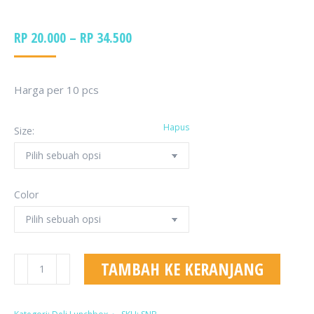
RENTANG
RP
20.000
–
RP
34.500
HARGA:
RP 20.000
HINGGA
Harga per 10 pcs
RP 34.500
Hapus
Size:
Color
Kuantitas
TAMBAH KE KERANJANG
Kraft
Paper
Deli