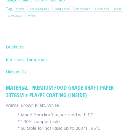
Kategori:
Deli Lunchbox
SKU:
SNB
Lunch
Tag:
brown
deli lunch box
food grade
kraftpaper
lunch box
meal
Box
take away
white
Deskripsi
Informasi Tambahan
Ulasan (0)
MATERIAL: PREMIUM FOOD GRADE KRAFT PAPER
337GSM + PLA/PE COATING (INSIDE)
Warna: Brown Kraft, White
* Made from kraft paper lined with PE
* 100% compostable
* Suitable for hot liquid up to 203 ºF (95ºC)