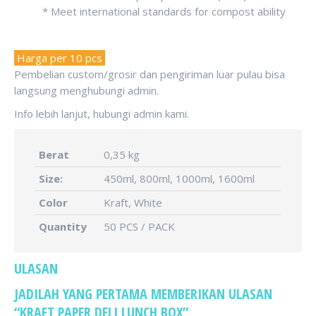
* Meet international standards for compost ability
Harga per 10 pcs
Pembelian custom/grosir dan pengiriman luar pulau bisa
langsung menghubungi admin.
Info lebih lanjut, hubungi admin kami.
Berat
0,35 kg
Size:
450ml, 800ml, 1000ml, 1600ml
Color
Kraft, White
Quantity
50 PCS / PACK
ULASAN
JADILAH YANG PERTAMA MEMBERIKAN ULASAN
“KRAFT PAPER DELI LUNCH BOX”