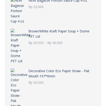
NEW Bagasse Portion Sauce Cup 4 oz
Rp
22.000
Brown/White Kraft Paper Soup + Dome
PET Lid
Rentang
Rp
26.500
–
Rp
36.000
harga:
Rp 26.500
hingga
Rp 36.000
Decorative Color Eco Paper Straw - Flat
Mouth 197*6mm
Rp
30.000