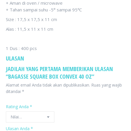
+ Aman di oven / microwave
+ Tahan sampai suhu -5° sampai 95℃
Size : 17,5 x 17,5 x 11 cm
Alas : 11,5 x 11 x 11 cm
1 Dus : 400 pcs
ULASAN
JADILAH YANG PERTAMA MEMBERIKAN ULASAN
“BAGASSE SQUARE BOX CONVEX 40 OZ”
Alamat email Anda tidak akan dipublikasikan.
Ruas yang wajib
ditandai
*
Rating Anda
*
Ulasan Anda
*