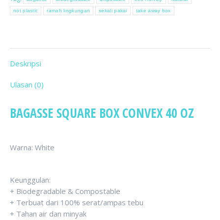
not plastic
ramah lingkungan
sekali pakai
take away box
Deskripsi
Ulasan (0)
BAGASSE SQUARE BOX CONVEX 40 OZ
Warna: White
Keunggulan:
+ Biodegradable & Compostable
+ Terbuat dari 100% serat/ampas tebu
+ Tahan air dan minyak