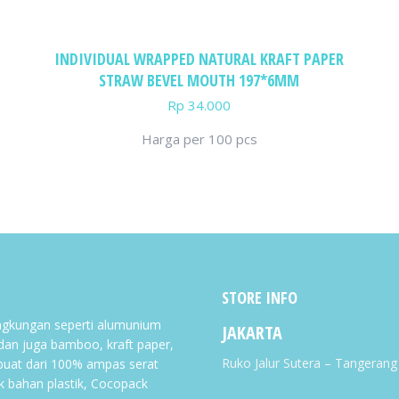
INDIVIDUAL WRAPPED NATURAL KRAFT PAPER
STRAW BEVEL MOUTH 197*6MM
Rp
34.000
Harga per 100 pcs
STORE INFO
gkungan seperti alumunium
JAKARTA
 dan juga bamboo, kraft paper,
Ruko Jalur Sutera – Tangeran
buat dari 100% ampas serat
k bahan plastik, Cocopack