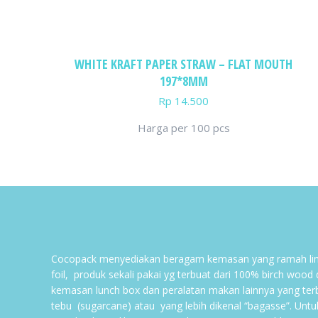
WHITE KRAFT PAPER STRAW – FLAT MOUTH
197*8MM
Rp
14.500
Harga per 100 pcs
Cocopack menyediakan beragam kemasan yang ramah lin
foil, produk sekali pakai yg terbuat dari 100% birch wood
kemasan lunch box dan peralatan makan lainnya yang ter
tebu (sugarcane) atau yang lebih dikenal “bagasse”. Untu