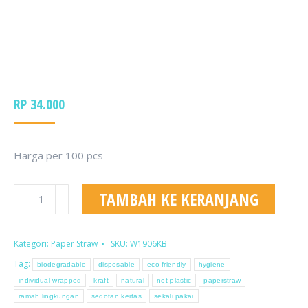
RP
34.000
Harga per 100 pcs
Kuantitas
TAMBAH KE KERANJANG
Individual
Wrapped
Natural
Kategori:
Paper Straw
SKU:
W1906KB
Kraft
Tag:
biodegradable
disposable
eco friendly
hygiene
Paper
individual wrapped
kraft
natural
not plastic
paperstraw
Straw
ramah lingkungan
sedotan kertas
sekali pakai
Bevel