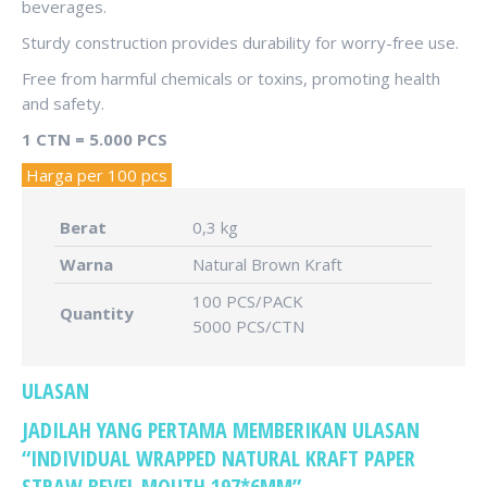
beverages.
Sturdy construction provides durability for worry-free use.
Free from harmful chemicals or toxins, promoting health
and safety.
1 CTN = 5.000 PCS
Harga per 100 pcs
Berat
0,3 kg
Warna
Natural Brown Kraft
100 PCS/PACK
Quantity
5000 PCS/CTN
ULASAN
JADILAH YANG PERTAMA MEMBERIKAN ULASAN
“INDIVIDUAL WRAPPED NATURAL KRAFT PAPER
STRAW BEVEL MOUTH 197*6MM”