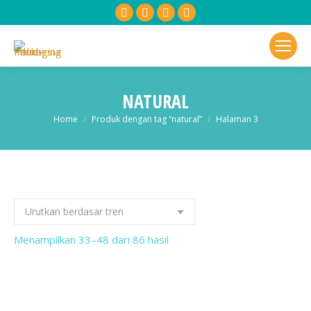
Facebook
X
Linkedin
YouTube
page
page
page
page
opens
opens
opens
opens
in
in
in
in
new
new
new
new
NATURAL
window
window
window
window
You are here:
Home
Produk dengan tag “natural”
Halaman 3
Diurutkan
Menampilkan 33–48 dari 86 hasil
menurut
popularitas