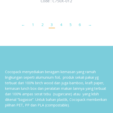
Code : C750X-012
←
1
2
3
4
5
6
→
Cocopack menyediakan beragam kemasan yang ramah
lingkungan seperti alumunium foil, produk sekali pakai yg
terbuat dari 100% birch wood dan juga bamboo, kraft paper,
kemasan lunch box dan peralatan makan lainnya yang terbuat
dari 100% ampas serat tebu (sugarcane) atau yang lebih
dikenal “bagasse”. Untuk bahan plastik, Cocopack memberikan
pilihan PET, PP dan PLA (compostable).