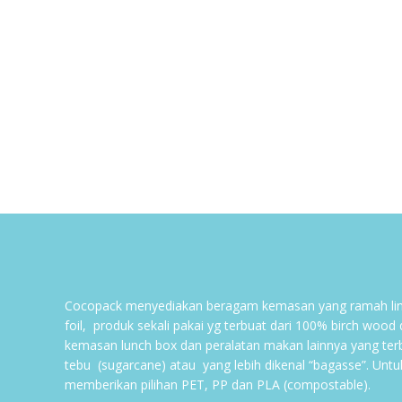
Cocopack menyediakan beragam kemasan yang ramah lin
foil, produk sekali pakai yg terbuat dari 100% birch wood
kemasan lunch box dan peralatan makan lainnya yang ter
tebu (sugarcane) atau yang lebih dikenal “bagasse”. Untu
memberikan pilihan PET, PP dan PLA (compostable).