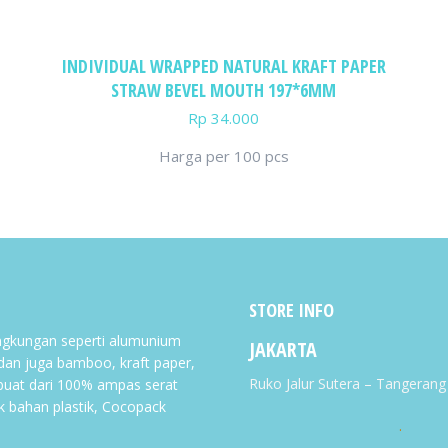
INDIVIDUAL WRAPPED NATURAL KRAFT PAPER
STRAW BEVEL MOUTH 197*6MM
Rp
34.000
Harga per 100 pcs
STORE INFO
gkungan seperti alumunium
JAKARTA
 dan juga bamboo, kraft paper,
Ruko Jalur Sutera – Tangeran
buat dari 100% ampas serat
k bahan plastik, Cocopack
.