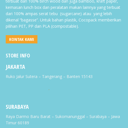
terbuat dari 100% birch wood dan juga bamboo, kraft paper,
kemasan lunch box dan peralatan makan lainnya yang terbuat
dari 100% ampas serat tebu (sugarcane) atau yang lebih
dikenal “bagasse”. Untuk bahan plastik, Cocopack memberikan
pilihan PET, PP dan PLA (compostable).
KONTAK KAMI
STORE INFO
JAKARTA
Ruko Jalur Sutera – Tangerang – Banten 15143
.
SURABAYA
Raya Darmo Baru Barat – Sukomanunggal – Surabaya – Jawa
Timur 60189