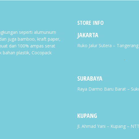
STORE INFO
gkungan seperti alumunium
JAKARTA
 dan juga bamboo, kraft paper,
Ruko Jalur Sutera – Tangeran
buat dari 100% ampas serat
k bahan plastik, Cocopack
.
SURABAYA
Raya Darmo Baru Barat – Suk
KUPANG
Jl. Ahmad Yani – Kupang – NT