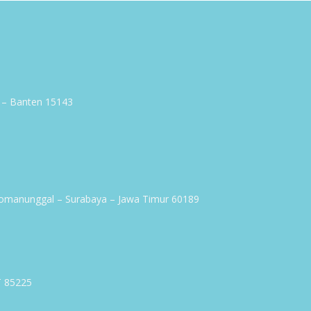
g – Banten 15143
omanunggal – Surabaya – Jawa Timur 60189
T 85225