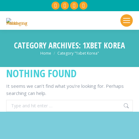
Facebook
X
Linkedin
YouTube
page
page
page
page
opens
opens
opens
opens
in
in
in
in
new
new
new
new
CATEGORY ARCHIVES:
1XBET KOREA
window
window
window
window
You are here:
Home
Category "1xbet Korea"
NOTHING FOUND
It seems we can’t find what you’re looking for. Perhaps
searching can help.
Search: